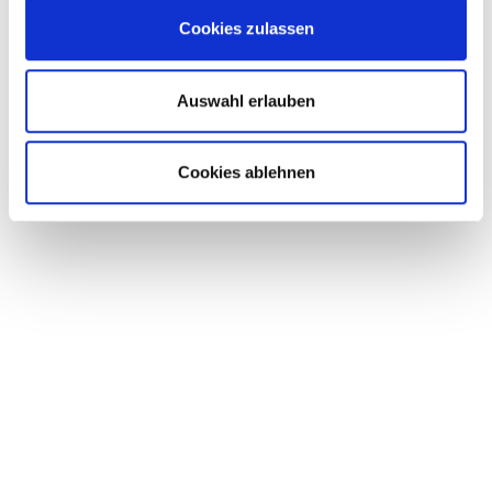
Cookies zulassen
07423 / 9298-36
07423 / 9298-55
Auswahl erlauben
marco.pfisterer@fkb-gmbh.com
• MULTISCHELLE
• ROHRSCHELLEN SERIE A (3015-1)
Cookies ablehnen
• ROHRSCHELLEN SERIE B (3015-3)
• ROHRSCHELLEN SERIE C (3015-2)
FLAMMGESCHÜTZTE
MATERIALIEN