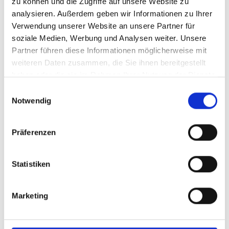
zu können und die Zugriffe auf unsere Website zu
analysieren. Außerdem geben wir Informationen zu Ihrer
Verwendung unserer Website an unsere Partner für
soziale Medien, Werbung und Analysen weiter. Unsere
Partner führen diese Informationen möglicherweise mit
weiteren Daten zusammen, die Sie ihnen bereitgestellt
haben oder die sie im Rahmen Ihrer Nutzung der Dienste
• CR-SCHELLE
gesammelt haben. Sie geben Einwilligung zu unseren
Einwilligungsauswahl
Cookies, wenn Sie unsere Webseite weiterhin nutzen.
Notwendig
Präferenzen
ANTI­KORROSIONS­
Statistiken
SCHELLE
Marketing
Marco Pfisterer
Leiter Vertrieb Befestigungstechnik