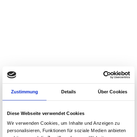
IHRE ANSPRECH­
• MULTISCHELLEN
PARTNER
• MULTISCHELLEN NACH MASS
BEFESTIGUNGSTECHNIK
Zustimmung
Details
Über Cookies
Bei konkreten Fragen und Wünschen zur
MULTISCHELLEN
Befestigungstechnik finden Sie hier Ihre Ansprechpartner:
Diese Webseite verwendet Cookies
Wir verwenden Cookies, um Inhalte und Anzeigen zu
personalisieren, Funktionen für soziale Medien anbieten