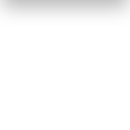
sind Sie bei uns richtig!
STELLENANGEBOTE
Bei FKB sind kompetente, engagierte Mitarbeiter
mit ausgeprägtem Teamgeist herzlich
willkommen. Wir haben viel zu bieten. Zum
Beispiel attraktive Stellenangebote. Und viel Spaß
an der Arbeit in einem Familienunternehmen.
MEHR ERFAHREN