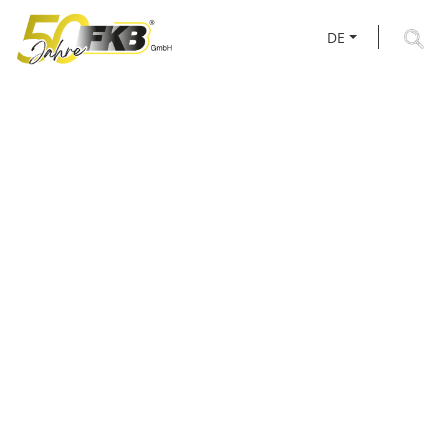
DE
WENN’S DRAUF
ANKOMMT: RSB®
ROHRSCHELLEN &
TECHMALUX®
MASCHINEN­LEUCHTEN
VON FKB