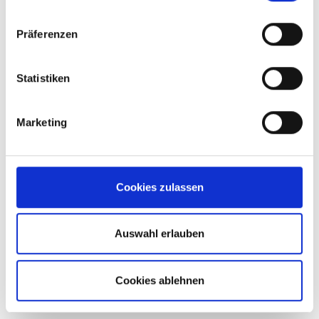
Präferenzen
Statistiken
Marketing
ARBEITEN BEI FKB
FKB: FÜR IHRE KARRIERE DAS BESTE.
Cookies zulassen
Mit ca 150 Mitarbeitern in Oberndorf am Neckar und
Auswahl erlauben
Taicang/China zählt FKB zu den führenden Her­stellern von
Blockschellen und Rohrschellen sowie von
Maschinenleuchten und Hebebühnenleuchten.
Cookies ablehnen
Sie setzen auf Teamgeist und haben Lust am Tüfteln? Dann