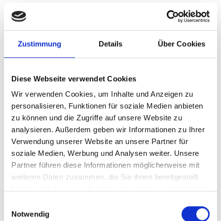
ENGE KUNDENBEZIEHUNGEN
mit Fokus auf langjährige, partnerschaftliche
Zustimmung
Details
Über Cookies
Zusammenarbeit.
Diese Webseite verwendet Cookies
05
Wir verwenden Cookies, um Inhalte und Anzeigen zu
personalisieren, Funktionen für soziale Medien anbieten
zu können und die Zugriffe auf unsere Website zu
analysieren. Außerdem geben wir Informationen zu Ihrer
Verwendung unserer Website an unsere Partner für
soziale Medien, Werbung und Analysen weiter. Unsere
Partner führen diese Informationen möglicherweise mit
QUALITÄT AUS TRADITION
weiteren Daten zusammen, die Sie ihnen bereitgestellt
haben oder die sie im Rahmen Ihrer Nutzung der Dienste
in einem modernen, familiengeführten
gesammelt haben. Sie geben Einwilligung zu unseren
Einwilligungsauswahl
Unternehmen mit kurzen Entscheidungswegen.
Cookies, wenn Sie unsere Webseite weiterhin nutzen.
Notwendig