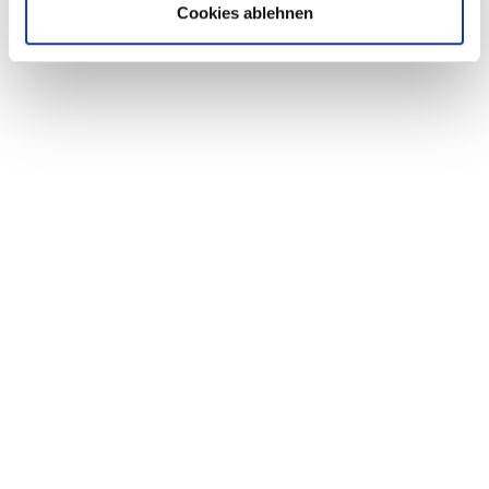
Cookies ablehnen
Mirjana Scharff
ROHRSCHELLEN MIT
Leitung Vertriebsinnendienst
SCHALL­
07423 / 9298-48
DÄMMEINLAGE
07423 / 9298-55