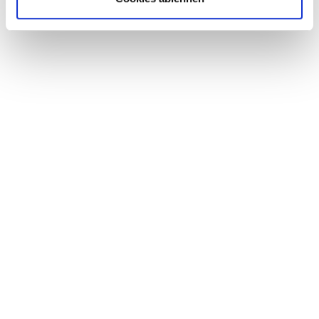
TUBE CLAMPS WITH
Mirjana Scharff
Head of internal Sales
NOISE PROTECTION
07423 / 9298-48
INSERT
07423 / 9298-55