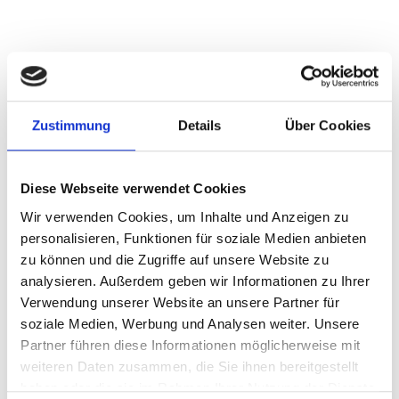
MULTICLAMPS
TEN­ING TECH­NO­LO­GY, plea­se find your con­tact per­sons
here:
Zustimmung
Details
Über Cookies
Diese Webseite verwendet Cookies
Wir verwenden Cookies, um Inhalte und Anzeigen zu
• CR CLAMP
personalisieren, Funktionen für soziale Medien anbieten
zu können und die Zugriffe auf unsere Website zu
analysieren. Außerdem geben wir Informationen zu Ihrer
Verwendung unserer Website an unsere Partner für
soziale Medien, Werbung und Analysen weiter. Unsere
Partner führen diese Informationen möglicherweise mit
ANTI-CORROSION
weiteren Daten zusammen, die Sie ihnen bereitgestellt
CLAMP
haben oder die sie im Rahmen Ihrer Nutzung der Dienste