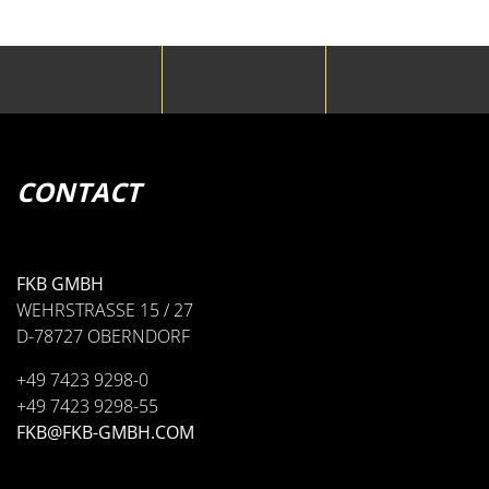
• TWIN TUBE CLAMP SERIES 0
TUBE CLAMPS SERIES 0
CONTACT
FKB GMBH
WEHRSTRASSE 15 / 27
D-78727 OBERNDORF
+49 7423 9298-0
+49 7423 9298-55
• STEEL HYDRAULIC LINE CLAMPS
FKB@FKB-GMBH.COM
• STEEL CONSTRUCTION CLAMPS