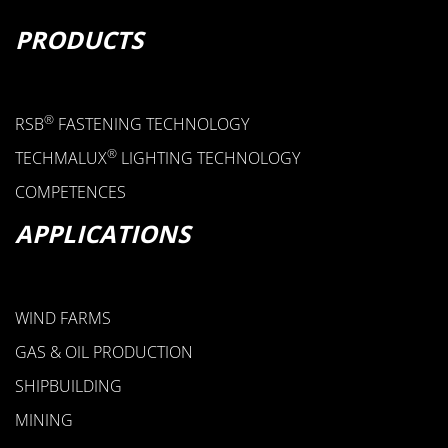
• FLAT STEEL U-BOLTS
PRODUCTS
• U-BOLTS
• FLAT STEEL TUBE CLAMPS
STEEL CLAMPS
®
RSB
FASTENING TECHNOLOGY
®
TECHMALUX
LIGHTING TECHNOLOGY
COMPETENCES
APPLICATIONS
WIND FARMS
GAS & OIL PRODUCTION
SHIPBUILDING
MINING