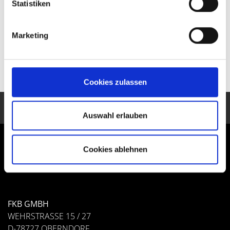
Statistiken
Sicherheit und Zuverlässigkeit.
Marketing
ZURÜCK
Cookies zulassen
Auswahl erlauben
Cookies ablehnen
KONTAKT
FKB GMBH
WEHRSTRASSE 15 / 27
D-78727 OBERNDORF