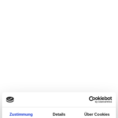
Wir erweitern die bewährte anti-korrosive Technologie
unserer Rohrschellen. Die neue F-CR Schelle wird aus
flammhemmendem Kunststoff nach UL94 V0 gefertigt und
erfüllt die EN 45545-Klassifizierung. Dies bedeutet nicht
nur Sicherheit, sondern auch die Gewissheit, dass Ihre
Anlagen den höchsten Brandschutzstandards entsprechen.
Die F-CR Schelle verzögert Lochfraskorrosion und
Spaltkorrosion, was zu verlängerten Wartungsintervallen
führt.
Zustimmung
Details
Über Cookies