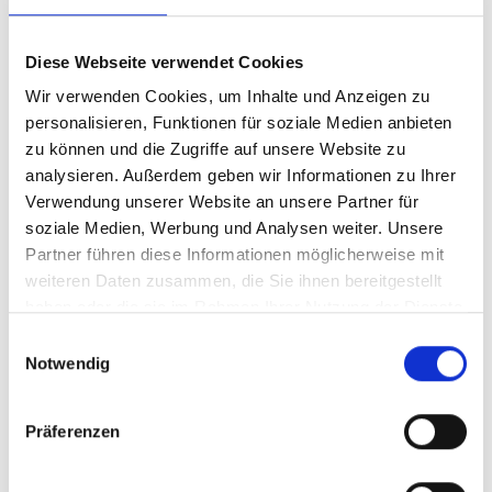
Flammschutz und Korrosionsschutz in einem
Die F-CR Schelle vereint zwei hochleistungsfähige
Diese Webseite verwendet Cookies
Rohmaterialien, um Ihnen nicht nur Flammschutz, sondern
Wir verwenden Cookies, um Inhalte und Anzeigen zu
auch Korrosionsschutz in einem Produkt zu bieten. Mit
personalisieren, Funktionen für soziale Medien anbieten
dieser Schelle setzen Sie auf Effizienz und Langlebigkeit –
zu können und die Zugriffe auf unsere Website zu
die optimale Lösung für anspruchsvolle Umgebungen.
analysieren. Außerdem geben wir Informationen zu Ihrer
Warum die F-CR Schelle wählen?
Verwendung unserer Website an unsere Partner für
soziale Medien, Werbung und Analysen weiter. Unsere
Sicherheit:
Erfüllt höchste Brandschutzstandards
Partner führen diese Informationen möglicherweise mit
(UL94 V0, EN 45545, Erfüllung Norsok Standard).
weiteren Daten zusammen, die Sie ihnen bereitgestellt
Leistung:
Verzögert Lochfras- und Spaltkorrosion.
haben oder die sie im Rahmen Ihrer Nutzung der Dienste
Innovation:
Zwei hochleistungsfähige
gesammelt haben. Sie geben Einwilligung zu unseren
Einwilligungsauswahl
Rohmaterialien in einem Produkt für maximale
Cookies, wenn Sie unsere Webseite weiterhin nutzen.
Notwendig
Effizienz.
Kontaktieren Sie uns für weitere Informationen oder um
Präferenzen
Muster anzufordern.
Die FKB GmbH – Immer einen Schritt voraus in Sachen