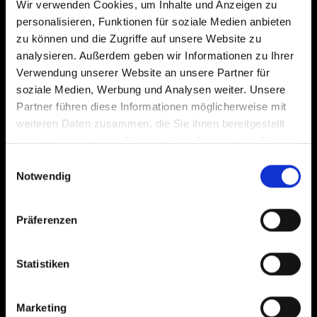
PRODUCTS
Wir verwenden Cookies, um Inhalte und Anzeigen zu
personalisieren, Funktionen für soziale Medien anbieten
zu können und die Zugriffe auf unsere Website zu
analysieren. Außerdem geben wir Informationen zu Ihrer
®
RSB
FASTENING TECHNOLOGY
Verwendung unserer Website an unsere Partner für
soziale Medien, Werbung und Analysen weiter. Unsere
®
TECHMALUX
LIGHTING TECHNOLOGY
Partner führen diese Informationen möglicherweise mit
COMPETENCES
weiteren Daten zusammen, die Sie ihnen bereitgestellt
haben oder die sie im Rahmen Ihrer Nutzung der Dienste
APPLICATIONS
gesammelt haben. Sie geben Einwilligung zu unseren
Einwilligungsauswahl
Cookies, wenn Sie unsere Webseite weiterhin nutzen.
Notwendig
WIND FARMS
Präferenzen
GAS & OIL PRODUCTION
SHIPBUILDING
Statistiken
MINING
PLANT CONSTRUCTION & INDUSTRIAL HYDRAULICS
Marketing