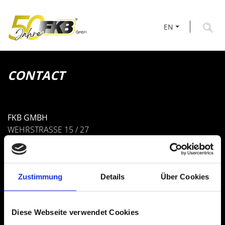
EN
CONTACT
FKB GMBH
WEHRSTRASSE 15 / 27
D-78727 OBERNDORF
+49 7423 9298-0
+49 7423 9298-55
Zustimmung
Details
Über Cookies
FKB@FKB-GMBH.COM
Diese Webseite verwendet Cookies