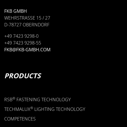
FKB GMBH
WEHRSTRASSE 15 / 27
D-78727 OBERNDORF
+49 7423 9298-0
+49 7423 9298-55
• TUBE CLAMP SERIES 0
FKB@FKB-GMBH.COM
• TWIN TUBE CLAMP SERIES 0
PRODUCTS
TUBE CLAMPS SERIES 0
®
RSB
FASTENING TECHNOLOGY
®
TECHMALUX
LIGHTING TECHNOLOGY
COMPETENCES