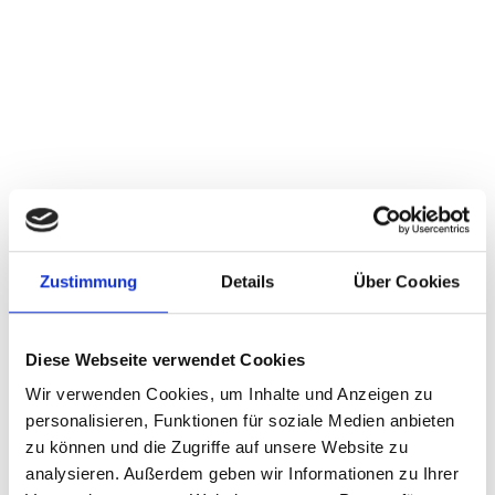
• TUBE CLAMP SERIES A (3015-1)
• TUBE CLAMP SERIES B (3015-3)
• TUBE CLAMP SERIES C (3015-2)
Zustimmung
Details
Über Cookies
TUBE CLAMPS
ACCORDING TO DIN
Diese Webseite verwendet Cookies
3015
Wir verwenden Cookies, um Inhalte und Anzeigen zu
personalisieren, Funktionen für soziale Medien anbieten
zu können und die Zugriffe auf unsere Website zu
analysieren. Außerdem geben wir Informationen zu Ihrer