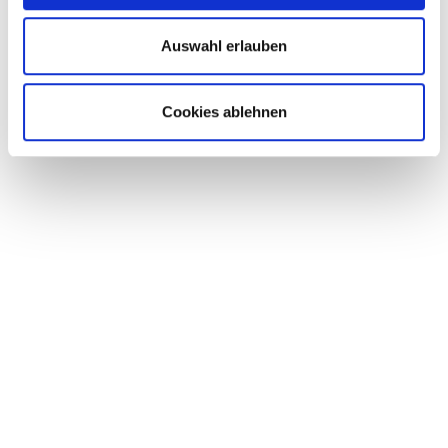
• CR CLAMP
Auswahl erlauben
Cookies ablehnen
ANTI-CORROSION
CLAMP
Marco Pfisterer
Head of Sales Fas­ten­ing tech­no­lo­gy
07423 / 9298-36
07423 / 9298-55