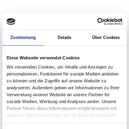
Zustimmung
Details
Über Cookies
FKB GmbH will once again be present!
High-tech, innovative solutions, industry trends, ... that's the
Diese Webseite verwendet Cookies
Hannover Messe!
Wir verwenden Cookies, um Inhalte und Anzeigen zu
If you want to learn more about our pro­ducts, plea­se visit
personalisieren, Funktionen für soziale Medien anbieten
us.
zu können und die Zugriffe auf unsere Website zu
analysieren. Außerdem geben wir Informationen zu Ihrer
Hall/booth 005/D01 – loo­king for­ward to see­ing you!
Verwendung unserer Website an unsere Partner für
soziale Medien, Werbung und Analysen weiter. Unsere
Partner führen diese Informationen möglicherweise mit
BACK
weiteren Daten zusammen, die Sie ihnen bereitgestellt
haben oder die sie im Rahmen Ihrer Nutzung der Dienste