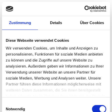
Zustimmung
Details
Über Cookies
ROHRSCHELLEN SERIE 0
Diese Webseite verwendet Cookies
Wir verwenden Cookies, um Inhalte und Anzeigen zu
personalisieren, Funktionen für soziale Medien anbieten
zu können und die Zugriffe auf unsere Website zu
analysieren. Außerdem geben wir Informationen zu Ihrer
Verwendung unserer Website an unsere Partner für
soziale Medien, Werbung und Analysen weiter. Unsere
• HYDRAULIKSTAHLSCHELLE
Partner führen diese Informationen möglicherweise mit
• STAHLKONSTRUKTIONSSCHELLE
weiteren Daten zusammen, die Sie ihnen bereitgestellt
haben oder die sie im Rahmen Ihrer Nutzung der Dienste
• FLACHSTAHLBÜGEL
gesammelt haben. Sie geben Einwilligung zu unseren
Einwilligungsauswahl
• RUNDSTAHLBÜGEL
Cookies, wenn Sie unsere Webseite weiterhin nutzen.
Notwendig