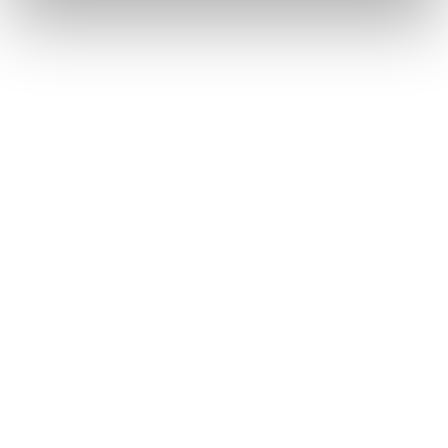
ROHR­BEFESTIGUNG AUF
ZYLINDER
BEZEICHNUNGS­SYSTEM