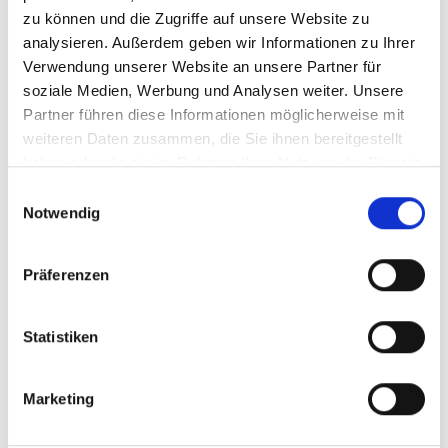
zu können und die Zugriffe auf unsere Website zu
BESUCHEN SIE UNS
analysieren. Außerdem geben wir Informationen zu Ihrer
Verwendung unserer Website an unsere Partner für
soziale Medien, Werbung und Analysen weiter. Unsere
Partner führen diese Informationen möglicherweise mit
weiteren Daten zusammen, die Sie ihnen bereitgestellt
19.11.2018
haben oder die sie im Rahmen Ihrer Nutzung der Dienste
gesammelt haben. Sie geben Einwilligung zu unseren
Einwilligungsauswahl
SPS IPC DRI­VES 2018 | NÜRN­BERG
Cookies, wenn Sie unsere Webseite weiterhin nutzen.
Notwendig
FKB GmbH wie gewohnt in Halle 8, Stand 301
Präferenzen
vertreten.
Statistiken
27.-29.11.2018 in Nürn­berg
Marketing
WEITERLESEN