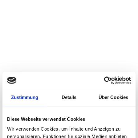
… aber sicher nicht bei FKB - dank der neuen
leitfähigen Kunststoffrohrschelle kann so etwas
nämlich nicht passieren :-)
WEITERLESEN
vorherige
1
2
3
4
5
6
7
8
9
10
11
12
13
nächste
Zustimmung
Details
Über Cookies
Diese Webseite verwendet Cookies
Wir verwenden Cookies, um Inhalte und Anzeigen zu
MESSEN
personalisieren, Funktionen für soziale Medien anbieten