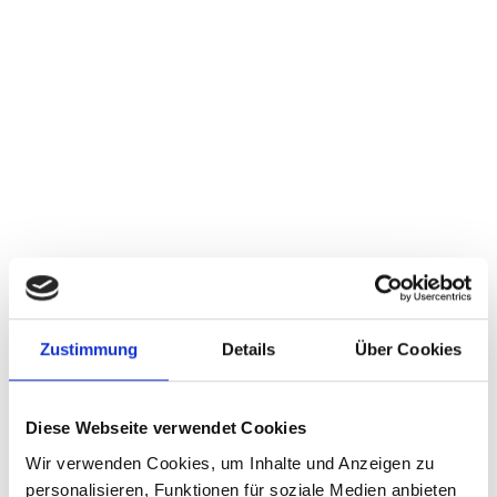
FKB wünscht schöne Feiertage
WEITERLESEN
vorherige
1
2
3
4
5
6
7
8
9
10
11
12
nächste
Zustimmung
Details
Über Cookies
Diese Webseite verwendet Cookies
Wir verwenden Cookies, um Inhalte und Anzeigen zu
MESSEN
personalisieren, Funktionen für soziale Medien anbieten