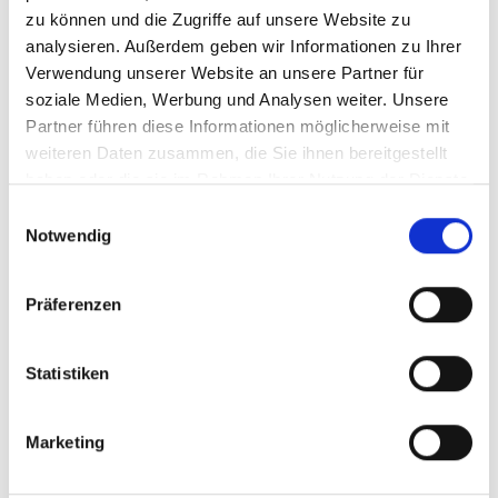
zu können und die Zugriffe auf unsere Website zu
BESUCHEN SIE UNS
analysieren. Außerdem geben wir Informationen zu Ihrer
Verwendung unserer Website an unsere Partner für
soziale Medien, Werbung und Analysen weiter. Unsere
Partner führen diese Informationen möglicherweise mit
weiteren Daten zusammen, die Sie ihnen bereitgestellt
08.05.2019
haben oder die sie im Rahmen Ihrer Nutzung der Dienste
gesammelt haben. Sie geben Einwilligung zu unseren
Einwilligungsauswahl
MOUL­DING EXPO 2019 | WIR SIND
Cookies, wenn Sie unsere Webseite weiterhin nutzen.
Notwendig
DABEI!
21.-24.05.2019 | Stuttgart
Präferenzen
Statistiken
Marketing
WEITERLESEN