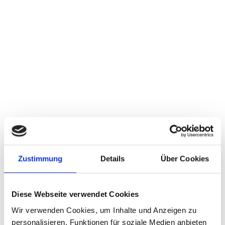
26 MM LED-ROHR­LEUCH­TE FÜR DEN EIN­SATZ
IN WERK­ZEUG­MA­SCHI­NEN
WEITERLESEN
vorherige
1
2
3
4
5
6
7
8
9
10
11
12
13
nächste
Zustimmung
Details
Über Cookies
Diese Webseite verwendet Cookies
Wir verwenden Cookies, um Inhalte und Anzeigen zu
MESSEN
personalisieren, Funktionen für soziale Medien anbieten