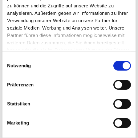
zu können und die Zugriffe auf unsere Website zu
BESUCHEN SIE UNS
analysieren. Außerdem geben wir Informationen zu Ihrer
Verwendung unserer Website an unsere Partner für
soziale Medien, Werbung und Analysen weiter. Unsere
Partner führen diese Informationen möglicherweise mit
weiteren Daten zusammen, die Sie ihnen bereitgestellt
07.09.2015
haben oder die sie im Rahmen Ihrer Nutzung der Dienste
gesammelt haben. Sie geben Einwilligung zu unseren
Einwilligungsauswahl
FACH­MES­SE FÜR ELEK­TRI­SCHE AU­TO­MA­
Cookies, wenn Sie unsere Webseite weiterhin nutzen.
Notwendig
TI­SIE­RUNG
SPS IPC DRI­VES 2015 | NÜRN­BERG
Präferenzen
Statistiken
Marketing
WEITERLESEN