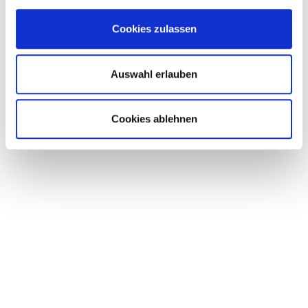
Cookies zulassen
20.04.2015
Auswahl erlauben
HAN­NO­VER MESSE HMI 2015
Cookies ablehnen
DIE WELT­WEIT GRÖSS­TE IN­DUS­TRIE­MES­SE.
WEITERLESEN