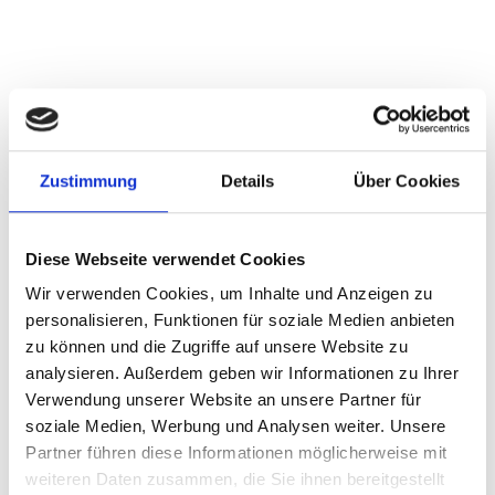
Zustimmung
Details
Über Cookies
Seit we­ni­gen Tagen ist un­se­re dop­pel­te Rohr­schel­le in der
schwe­ren Bau­rei­he ver­füg­bar. Ein RSB Pro­dukt, das nicht
Diese Webseite verwendet Cookies
nur mit sei­ner Funk­tio­na­li­tät und einem guten Preis-/ Leis­
tungs­ver­hält­nis be­geis­tert son­dern auch mit sei­ner her­aus­
Wir verwenden Cookies, um Inhalte und Anzeigen zu
ra­gen­den Sta­bi­li­tät und Lang­le­big­keit über­zeugt.
personalisieren, Funktionen für soziale Medien anbieten
zu können und die Zugriffe auf unsere Website zu
Sie möch­ten mehr zur neuen Rohr­schel­le er­fah­ren oder
analysieren. Außerdem geben wir Informationen zu Ihrer
wün­schen ein An­ge­bot? Gerne! Spre­chen Sie uns an - wir
Verwendung unserer Website an unsere Partner für
sind gerne für Sie da.
soziale Medien, Werbung und Analysen weiter. Unsere
Partner führen diese Informationen möglicherweise mit
weiteren Daten zusammen, die Sie ihnen bereitgestellt