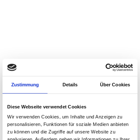
Am Freitag durften wir in der Eventschneiderei in Rottweil
einen wunderbaren Jahresabschluss feiern.
Bei gutem Essen, einer besonderes angenehmen
Zustimmung
Details
Über Cookies
Atmosphäre und vielen lustigen Momenten wurde gelacht,
zurückgeblickt und miteinander angestoßen.
Diese Webseite verwendet Cookies
Ein besonderes Dankeschön geht an unsere Jubilare, die
für ihre langjährige Treue geehrt wurden - und an unsere
Wir verwenden Cookies, um Inhalte und Anzeigen zu
Kolleginnen und Kollegen,
personalisieren, Funktionen für soziale Medien anbieten
die wir in den wohlverdienten Ruhestand verabschiedet
zu können und die Zugriffe auf unsere Website zu
haben.
analysieren. Außerdem geben wir Informationen zu Ihrer