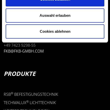
Auswahl erlauben
FKB GMBH
WEHRSTRASSE 15 / 27
D-78727 OBERNDORF
Cookies ablehnen
+49 7423 9298-0
+49 7423 9298-55
FKB@FKB-GMBH.COM
PRODUKTE
®
RSB
BEFESTIGUNGSTECHNIK
®
TECHMALUX
LICHTTECHNIK