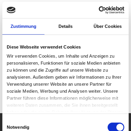
Wir haben nicht nur am De­sign für un­se­ren Mes­se­stand
ge­ar­bei­tet son­dern selbst­ver­ständ­lich auch an un­se­rem
Pro­dukt­sor­ti­ment. Seien Sie ge­spannt, was wir Ihnen in
die­sem Jahr aus un­se­rem Hause prä­sen­tie­ren!
Zustimmung
Details
Über Cookies
Sie haben noch keine Ein­tritts­kar­te für die Messe? Kein
Pro­blem - FKB lädt Sie zum Be­such herz­lichst ein! Spre­
Diese Webseite verwendet Cookies
chen Sie uns an - Ihre kos­ten­freie Ein­tritts­kar­te liegt schon
be­reit.
Wir verwenden Cookies, um Inhalte und Anzeigen zu
personalisieren, Funktionen für soziale Medien anbieten
Wir sehen uns in Nürn­berg!
zu können und die Zugriffe auf unsere Website zu
analysieren. Außerdem geben wir Informationen zu Ihrer
Verwendung unserer Website an unsere Partner für
soziale Medien, Werbung und Analysen weiter. Unsere
ZURÜCK
Partner führen diese Informationen möglicherweise mit
weiteren Daten zusammen, die Sie ihnen bereitgestellt
haben oder die sie im Rahmen Ihrer Nutzung der Dienste
gesammelt haben. Sie geben Einwilligung zu unseren
Einwilligungsauswahl
Cookies, wenn Sie unsere Webseite weiterhin nutzen.
Notwendig