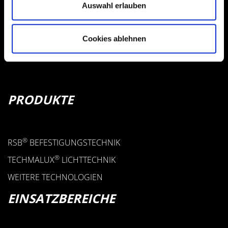
Auswahl erlauben
D-78727 OBERNDORF
+49 7423 9298-0
Cookies ablehnen
+49 7423 9298-55
FKB@FKB-GMBH.COM
PRODUKTE
®
RSB
BEFESTIGUNGSTECHNIK
®
TECHMALUX
LICHTTECHNIK
WEITERE TECHNOLOGIEN
EINSATZBEREICHE