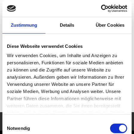
Zustimmung
Details
Über Cookies
Diese Webseite verwendet Cookies
Für Ihr Interesse anlässlich Ihres Besuches auf unserem
Wir verwenden Cookies, um Inhalte und Anzeigen zu
Messestand auf der bauma 2013 in München bedanken
personalisieren, Funktionen für soziale Medien anbieten
wir uns herzlich.
zu können und die Zugriffe auf unsere Website zu
analysieren. Außerdem geben wir Informationen zu Ihrer
Verwendung unserer Website an unsere Partner für
ZURÜCK
soziale Medien, Werbung und Analysen weiter. Unsere
Partner führen diese Informationen möglicherweise mit
weiteren Daten zusammen, die Sie ihnen bereitgestellt
haben oder die sie im Rahmen Ihrer Nutzung der Dienste
gesammelt haben. Sie geben Einwilligung zu unseren
Einwilligungsauswahl
Cookies, wenn Sie unsere Webseite weiterhin nutzen.
Notwendig