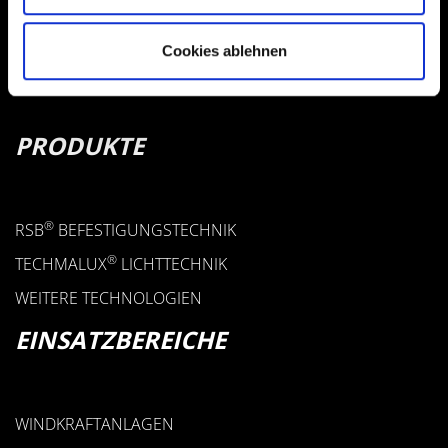
+49 7423 9298-0
+49 7423 9298-55
Cookies ablehnen
FKB@FKB-GMBH.COM
PRODUKTE
®
RSB
BEFESTIGUNGSTECHNIK
®
TECHMALUX
LICHTTECHNIK
WEITERE TECHNOLOGIEN
EINSATZBEREICHE
WINDKRAFTANLAGEN