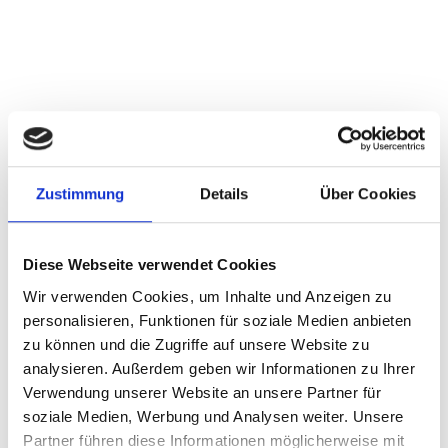
Liebe Schülerinnen, Schüler und Eltern,
am Freitag findet wieder die KAZ in Sulz statt - und wir sind
Zustimmung
Details
Über Cookies
in diesem Jahr auch am Start!
Ihr besucht uns an unserem Stand S3 und wir zeigen euch,
Diese Webseite verwendet Cookies
welche beruflichen Möglichkeiten Ihr bei uns habt...
Wir verwenden Cookies, um Inhalte und Anzeigen zu
Abgemacht? ... Abgemacht! :-)
personalisieren, Funktionen für soziale Medien anbieten
zu können und die Zugriffe auf unsere Website zu
analysieren. Außerdem geben wir Informationen zu Ihrer
KAZ Sulz | 20.10.23 | Stadthalle im Backsteinbau
Verwendung unserer Website an unsere Partner für
08:00 - 16:00 Uhr
soziale Medien, Werbung und Analysen weiter. Unsere
Stand FKB: S3 / EG
Partner führen diese Informationen möglicherweise mit